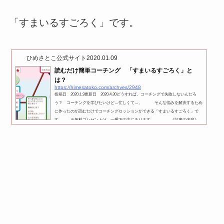
「すまいるすごろく」です。
ひめさとこ公式サイト
2020.01.09
読むだけ簡単コーチング 「すまいるすごろく」と
は？
https://himesatoko.com/archves/2948
投稿日 2020.1.9更新日 2020.4.30どうすれば、コーチングで失敗しないんだろ
う？ コーチングを学びたいけど…忙しくて…。 そんな悩みを解決するため
に作ったのが読むだけでコーチングセッションができる「すまいるすごろく」で
す。 ※無料プレゼントは、一番下の方にあります。 《記事の内容》
１．すまいるすごろくコーチングとは？ ２．すまいるすごろく誕生秘話３．すま
いるすごろくの種類 こんにちは。ひめさとこです。心理学・コーチングを学
びメンタルコーチ・講師として独立起業して、8年。 誰でも、読む...