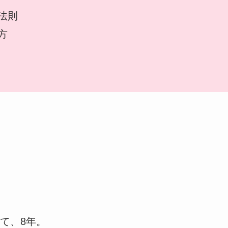
法則
方
て、8年。