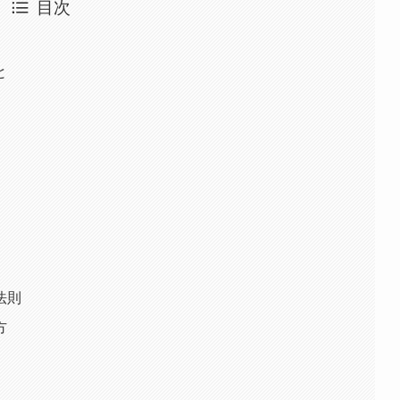
目次
と
法則
方