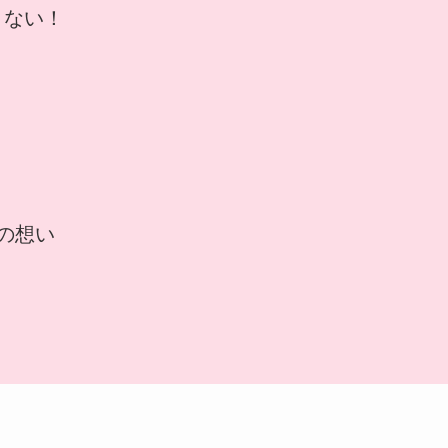
まない！
の想い