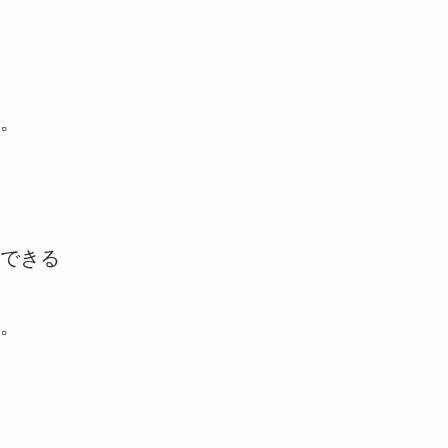
。
できる
。