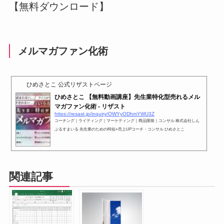
【無料ダウンロード】
メルマガファン化術
ひめさとこ 公式リザストページ
ひめさとこ 【無料動画講座】先生業特化型売れるメル
マガファン化術 - リザスト
https://resast.jp/inquiry/OWYyODhmYWU3Z
コーチング｜ライティング｜マーケティング｜商品開発｜コンサル 株式会社しん
ぷるすまいる 先生業のための時短×売上UPコーチ・コンサル ひめさとこ
関連記事