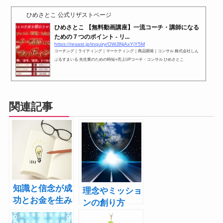
ひめさとこ 公式リザストページ
ひめさとこ 【無料動画講座】一流コーチ・講師になる
ための７つのポイント - リ...
https://resast.jp/inquiry/OWJlNjAxYjY5M
コーチング｜ライティング｜マーケティング｜商品開発｜コンサル 株式会社しん
ぷるすまいる 先生業のための時短×売上UPコーチ・コンサル ひめさとこ
関連記事
知識と信念が成
理念やミッショ
功とお金を生み
ンの創り方
出す