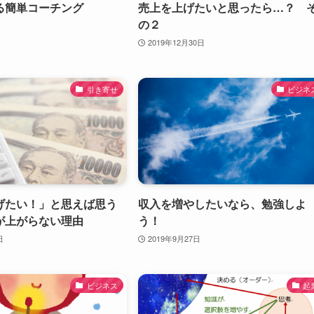
る簡単コーチング
売上を上げたいと思ったら…？ 
の２
2019年12月30日
引き寄せ
ビジネ
げたい！」と思えば思う
収入を増やしたいなら、勉強しよ
が上がらない理由
う！
日
2019年9月27日
ビジネス
起