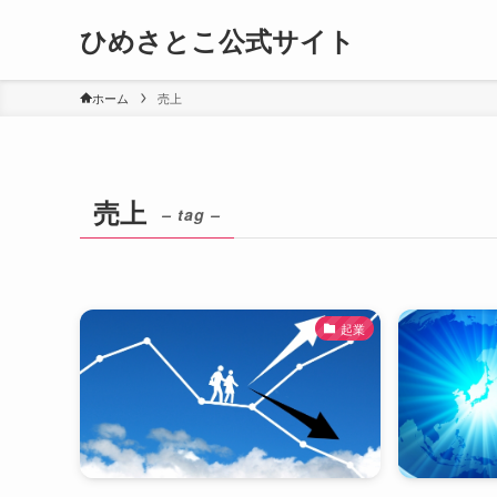
ひめさとこ公式サイト
ホーム
売上
売上
– tag –
起業